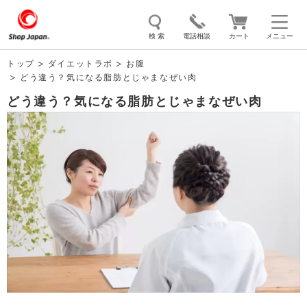
検 索
電話相談
カート
メニュー
トップ
ダイエットラボ
お腹
どう違う？気になる脂肪とじゃまなぜい肉
トゥルースリーパー
ソイリッチ
ここひえ
枕
どう違う？気になる脂肪とじゃまなぜい肉
掃除機
クッキングプロ
補聴器
マイキュット
エアコン
オーラルスマイル