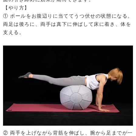
【やり方】
① ボールをお腹辺りに当ててうつ伏せの状態になる。
両足は後ろに、両手は真下に伸ばして床に着き、体を
支える。
② 両手を上げながら背筋を伸ばし、腕から足までが一