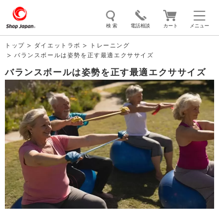
検 索
電話相談
カート
メニュー
トップ
ダイエットラボ
トレーニング
バランスボールは姿勢を正す最適エクササイズ
トゥルースリーパー
ソイリッチ
ここひえ
枕
バランスボールは姿勢を正す最適エクササイズ
掃除機
クッキングプロ
補聴器
マイキュット
エアコン
オーラルスマイル