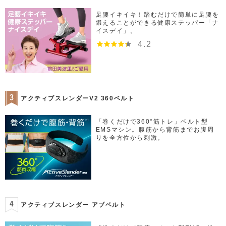
足腰イキイキ！踏むだけで簡単に足腰を
鍛えることができる健康ステッパー「ナ
イスデイ」。
4.2
アクティブスレンダーV2 360ベルト
「巻くだけで360°筋トレ」ベルト型
EMSマシン。腹筋から背筋までお腹周
りを全方位から刺激。
アクティブスレンダー アブベルト