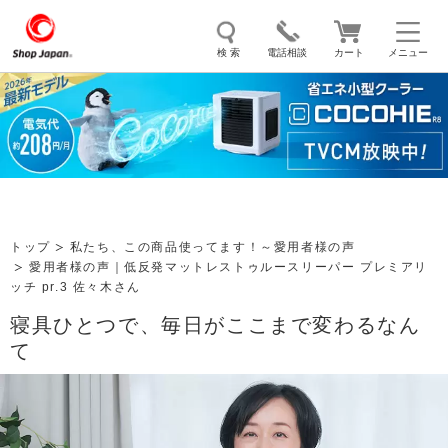
検 索
電話相談
カート
メニュー
トゥルースリーパー
ソイリッチ
ここひえ
枕
掃除機
クッキングプロ
補聴器
マイキュット
エアコン
オーラルスマイル
トップ
私たち、この商品使ってます！～愛用者様の声
愛用者様の声｜低反発マットレストゥルースリーパー プレミアリ
ッチ pr.3 佐々木さん
寝具ひとつで、毎日がここまで変わるなん
て