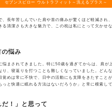
セブンスピロー ウルトラフィット～洗えるプラス～
で、長年苦しんでいた肩や首の痛みが驚くほど軽減され
きる清潔さも大きな魅力で、この枕は私にとって欠かせ
首の悩み
に悩まされてきました。特に50歳を過ぎてからは、肩が
なり、寝返りを打つことも難しくなっていました。どん
目覚めは常に不快で、日中の活動にも支障をきたすこと
もっと快適に眠れる方法はないだろうか」と常に模索し
れだ！」と思って