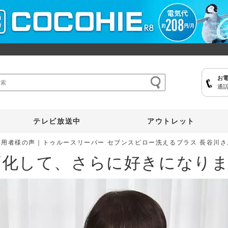
お
通話
ここひえ
枕
掃除機
クッキングプロ
補聴器
マイキュット
テレビ放送中
アウトレット
愛用者様の声｜トゥルースリーパー セブンスピロー洗えるプラス 長谷川さ
変化して、さらに好きになり