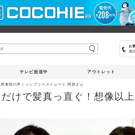
お
通話
ここひえ
枕
掃除機
クッキングプロ
補聴器
マイキュット
テレビ放送中
アウトレット
愛用者様の声｜シンプリーストレート 阿部さん
すだけで髪真っ直ぐ！想像以上
！