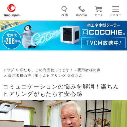
検 索
電話相談
カート
メニュー
トゥルースリーパー
ソイリッチ
ここひえ
枕
掃除機
クッキングプロ
補聴器
マイキュット
エアコン
オーラルスマイル
トップ
私たち、この商品使ってます！～愛用者様の声
愛用者様の声｜楽ちんヒアリング 久保さん
コミュニケーションの悩みを解消！楽ちん
ヒアリングがもたらす安心感