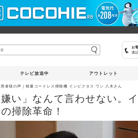
お
通話
ここひえ
枕
掃除機
クッキングプロ
補聴器
マイキュット
テレビ放送中
アウトレット
愛用者様の声｜軽量コードレス掃除機 インビクタス ワン 八木さん
は嫌い」なんて言わせない。
初の掃除革命！