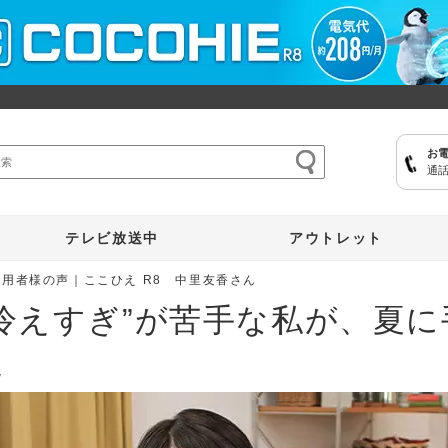
お
通話
ここひえ
枕
掃除機
クッキングプロ
補聴器
マイキュット
テレビ放送中
アウトレット
愛用者様の声｜ここひえ R8 中里友香さん
冷えすぎ”が苦手な私が、夏
え