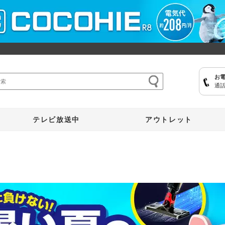
お
通話
ここひえ
枕
掃除機
クッキングプロ
補聴器
マイキュット
テレビ放送中
アウトレット