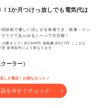
さ！1か月つけっ放しでも電気代は
冷却技術で優しい涼しさを体感でき、軽量・コン
ラクラクであらゆるシーンで大活躍！
6畳タイプ）約2999円 扇風機 約577円 ここひえ
円で計算 使用条件により異なります
上クーラー）
涼しさ満点！お得なセット／
商品を今すぐチェック