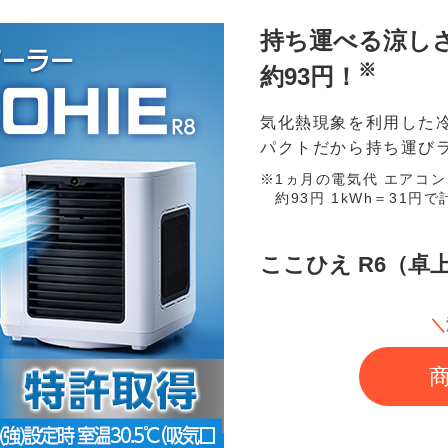
持ち運べる涼し
※
約93円！
気化熱現象を利用した
パクトだから持ち運び
1ヵ月の電気代 エアコン（
約93円 1kWh＝31
ここひえ R6（卓
＼