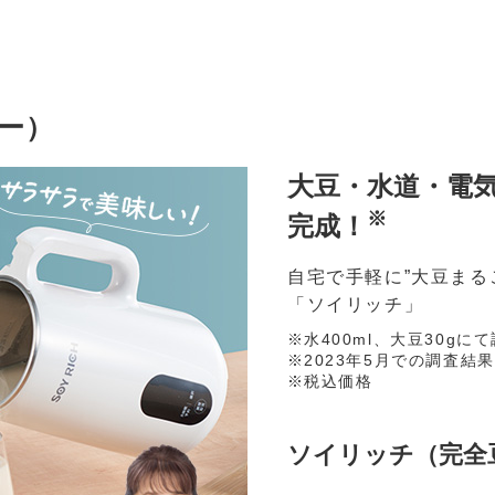
ー）
大豆・水道・電気
※
完成！
自宅で手軽に”大豆まる
「ソイリッチ」
水400ml、大豆30gに
2023年5月での調査結
税込価格
ソイリッチ（完全