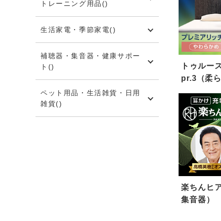
トレーニング用品(
)
生活家電・季節家電(
)
補聴器・集音器・健康サポー
トゥルース
ト(
)
pr.3（
ペット用品・生活雑貨・日用
雑貨(
)
楽ちんヒア
集音器）