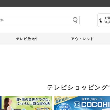
お
通話
ここひえ
枕
掃除機
クッキングプロ
補聴器
マイキュット
テレビ放送中
アウトレット
テレビショッピング