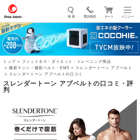
検 索
電話相談
カート
メニュー
トゥルースリーパー
ソイリッチ
ここひえ
枕
掃除機
クッキングプロ
補聴器
マイキュット
トップ
フィットネス・ダイエット・トレーニング用品
エアコン
オーラルスマイル
腹筋マシン・腹筋ベルト・EMS
スレンダートーン アブベルト
スレンダートーン アブベルトの口コミ
スレンダートーン アブベルトの口コミ・評
判