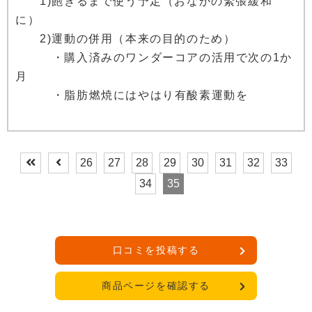
1)飽きるまで使う予定（おなかの緊張緩和
に）
2)運動の併用（本来の目的のため）
・購入済みのワンダーコアの活用で次の1か
月
・脂肪燃焼にはやはり有酸素運動を
26
27
28
29
30
31
32
33
34
35
口コミを投稿する
商品ページを確認する