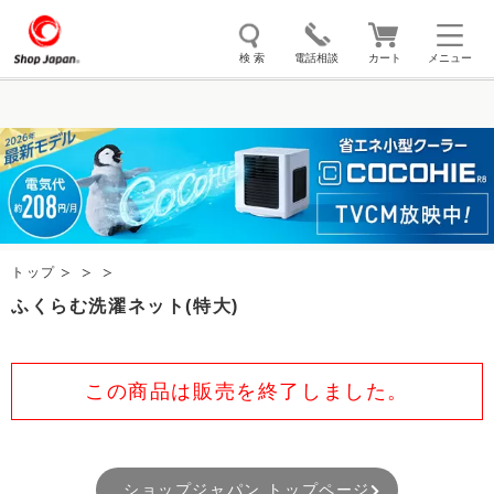
検 索
電話相談
カート
メニュー
トゥルースリーパー
ソイリッチ
ここひえ
枕
掃除機
クッキングプロ
補聴器
マイキュット
エアコン
オーラルスマイル
トップ
ふくらむ洗濯ネット(特大)
この商品は販売を終了しました。
ショップジャパン トップページ