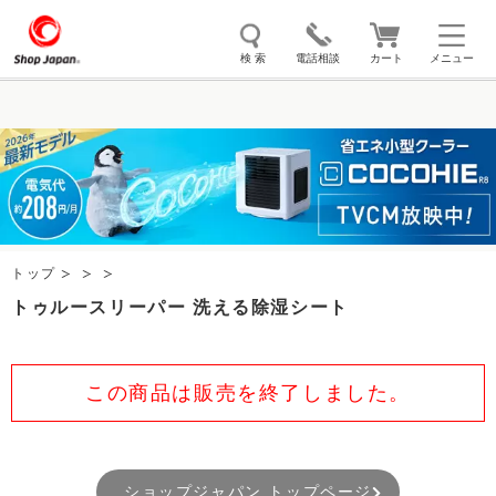
検 索
電話相談
カート
メニュー
トゥルースリーパー
ソイリッチ
ここひえ
枕
掃除機
クッキングプロ
補聴器
マイキュット
エアコン
オーラルスマイル
トップ
トゥルースリーパー 洗える除湿シート
この商品は販売を終了しました。
ショップジャパン トップページ