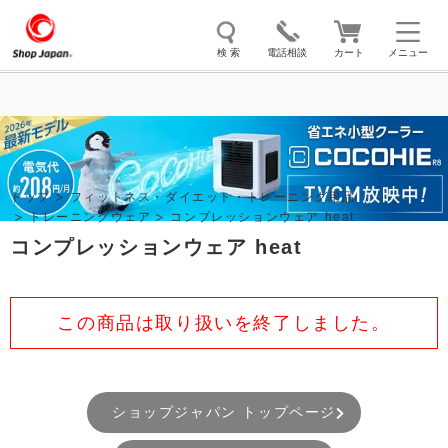
検 索
電話相談
カート
メニュー
トゥルースリーパー
ソイリッチ
ここひえ
枕
掃除機
クッキングプロ
補聴器
マイキュット
トップ
フィットネス・ダイエット・トレーニング用品
エアコン
オーラルスマイル
トレーニングウェア
コンプレッションウェア heat
コンプレッションウェア heat
この商品は取り扱いを終了しました。
ショップジャパン トップページ