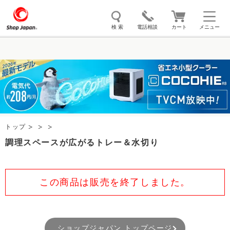
検 索
電話相談
カート
メニュー
トゥルースリーパー
ソイリッチ
ここひえ
枕
掃除機
クッキングプロ
補聴器
マイキュット
エアコン
オーラルスマイル
トップ
調理スペースが広がるトレー＆水切り
この商品は販売を終了しました。
ショップジャパン トップページ