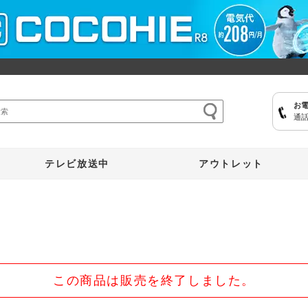
お
通話
ここひえ
枕
掃除機
クッキングプロ
補聴器
マイキュット
テレビ放送中
アウトレット
この商品は販売を終了しました。