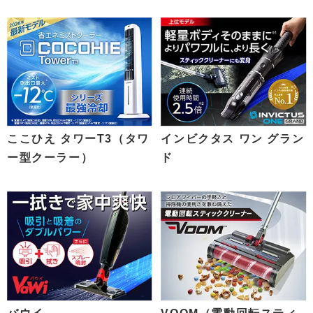
ここひえ タワーT3（タワ
インビクタス ワン グラン
ー型クーラー）
ド