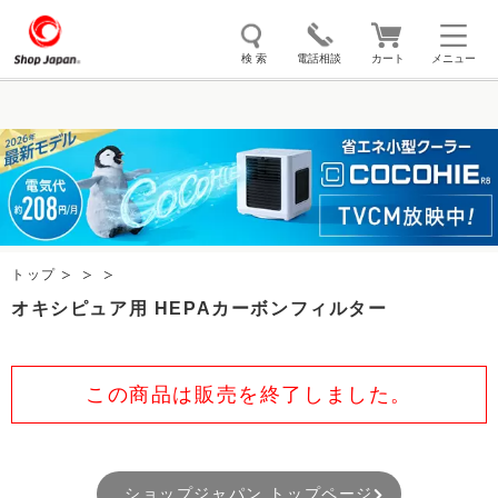
検 索
電話相談
カート
メニュー
トゥルースリーパー
ソイリッチ
ここひえ
枕
掃除機
クッキングプロ
補聴器
マイキュット
エアコン
オーラルスマイル
トップ
オキシピュア用 HEPAカーボンフィルター
この商品は販売を終了しました。
ショップジャパン トップページ