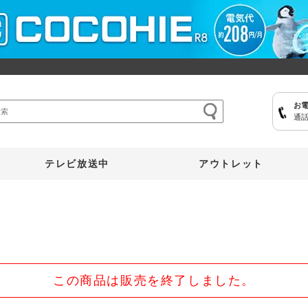
お
通話
ここひえ
枕
掃除機
クッキングプロ
補聴器
マイキュット
テレビ放送中
アウトレット
この商品は販売を終了しました。