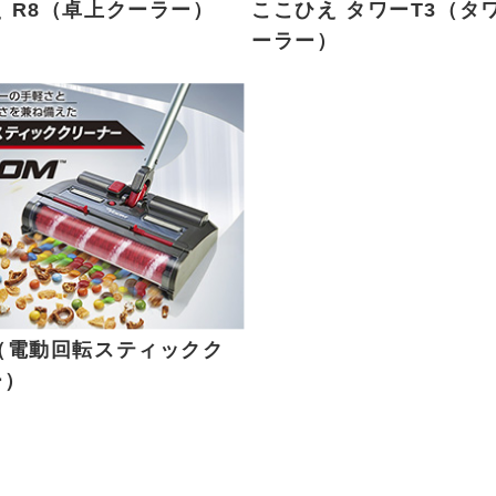
 R8（卓上クーラー）
ここひえ タワーT3（タ
ーラー）
（電動回転スティックク
ー）