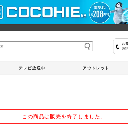
お
通話
ここひえ
枕
掃除機
クッキングプロ
補聴器
マイキュット
テレビ放送中
アウトレット
この商品は販売を終了しました。