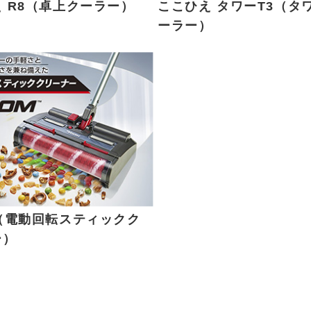
 R8（卓上クーラー）
ここひえ タワーT3（タ
ーラー）
（電動回転スティックク
ー）