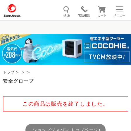
検 索
電話相談
カート
メニュー
トゥルースリーパー
ソイリッチ
ここひえ
枕
掃除機
クッキングプロ
補聴器
マイキュット
エアコン
オーラルスマイル
トップ
安全グローブ
この商品は販売を終了しました。
ショップジャパン トップページ