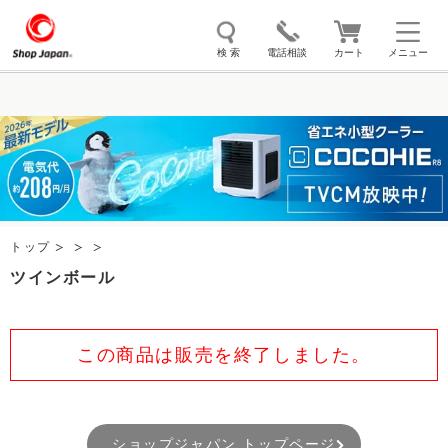
検 索
電話相談
カート
メニュー
トゥルースリーパー
ソイリッチ
ここひえ
枕
掃除機
クッキングプロ
補聴器
マイキュット
エアコン
オーラルスマイル
トップ
ツインボール
この商品は販売を終了しました。
ショップジャパン トップページ