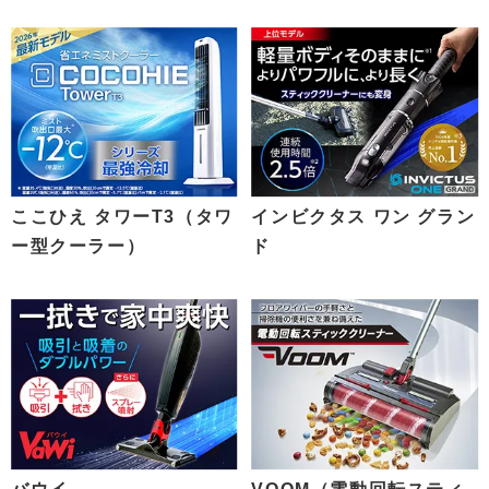
ここひえ タワーT3（タワ
インビクタス ワン グラン
ー型クーラー）
ド