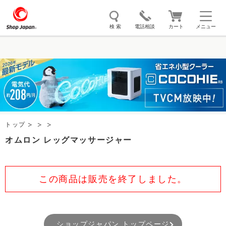
検 索
電話相談
カート
メニュー
トゥルースリーパー
ソイリッチ
ここひえ
枕
掃除機
クッキングプロ
補聴器
マイキュット
エアコン
オーラルスマイル
トップ
オムロン レッグマッサージャー
この商品は販売を終了しました。
ショップジャパン トップページ