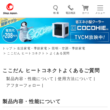
検 索
電話相談
カート
メニュー
トゥルースリーパー
ソイリッチ
ここひえ
枕
掃除機
クッキングプロ
補聴器
マイキュット
トップ
生活家電・季節家電
照明・空調・季節家電
エアコン
オーラルスマイル
ここだん ヒートコネクト
よくある質問
ここだん ヒートコネクトよくあるご質問
製品内容・性能について
|
使用方法について
|
アフターフォロー
|
製品内容・性能について