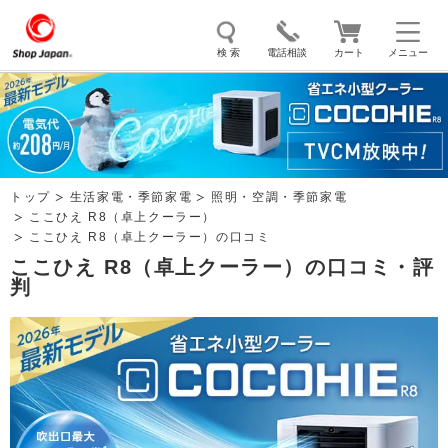
検 索
電話相談
カート
メニュー
トゥルースリーパー
ソイリッチ
ここひえ
枕
掃除機
クッキングプロ
補聴器
マイキュット
トップ
生活家電・季節家電
照明・空調・季節家電
エアコン
オーラルスマイル
ここひえ R8（卓上クーラー）
ここひえ R8（卓上クーラー）の口コミ
ここひえ R8（卓上クーラー）の口コミ・評
判