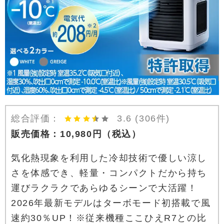
総合評価：
3.6
(306件)
販売価格：
10,980
円
（税込）
気化熱現象を利用した冷却技術で優しい涼し
さを体感でき、軽量・コンパクトだから持ち
運びラクラクであらゆるシーンで大活躍！
2026年最新モデルはターボモード初搭載で風
速約30％UP！※従来機種ここひえR7との比