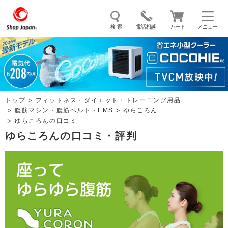
検 索
電話相談
カート
メニュー
トゥルースリーパー
ソイリッチ
ここひえ
枕
掃除機
クッキングプロ
補聴器
マイキュット
トップ
フィットネス・ダイエット・トレーニング用品
エアコン
オーラルスマイル
腹筋マシン・腹筋ベルト・EMS
ゆらころん
ゆらころんの口コミ
ゆらころんの口コミ・評判