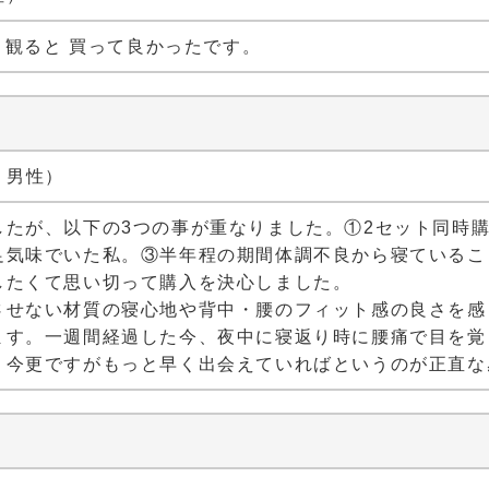
 観ると 買って良かったです。
代 男性）
したが、以下の3つの事が重なりました。①2セット同時
足気味でいた私。③半年程の期間体調不良から寝ているこ
したくて思い切って購入を決心しました。
させない材質の寝心地や背中・腰のフィット感の良さを感
ます。一週間経過した今、夜中に寝返り時に腰痛で目を覚
。今更ですがもっと早く出会えていればというのが正直な