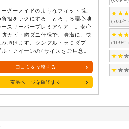
(869件
オーダーメイドのようなフィット感。
★
★
の負担をラクにする、とろける寝心地
(701件
ルースリーパープレミアケア」。安心
★
★
・防カビ・防ダニ仕様で、清潔に、快
休み頂けます。シングル・セミダブ
(109件
ブル・クイーンの4サイズをご用意。
★
★
口コミを投稿する
★
★
商品ページを確認する
性）