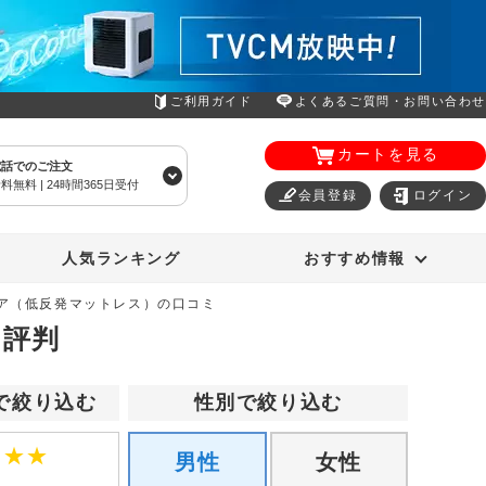
ご利用ガイド
よくあるご質問・お問い合わせ
カートを見る
電話でのご注文
料無料 | 24時間365日受付
会員登録
ログイン
エアコン
オーラルスマイル
人気ランキング
おすすめ情報
ケア（低反発マットレス）の口コミ
・評判
で絞り込む
性別で絞り込む
★
★
★
男性
女性