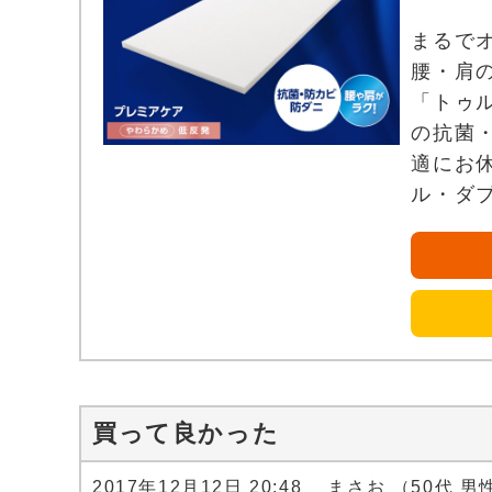
まるで
腰・肩
「トゥ
の抗菌
適にお
ル・ダ
買って良かった
2017年12月12日 20:48 まさお （50代 男