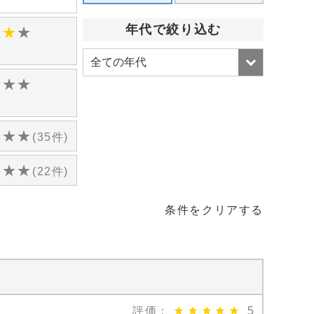
)
年代で絞り込む
★
★
★
)
★
★
★
)
★
★
★
(35件)
★
★
★
(22件)
条件をクリアする
評価：
5