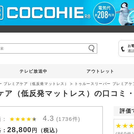
お
通話
ここひえ
枕
掃除機
クッキングプロ
補聴器
マイキュット
テレビ放送中
アウトレット
ー プレミアケア（低反発マットレス）
トゥルースリーパー プレミア
ケア（低反発マットレス）の口コミ
評価
4.3
価：
(1736件)
★
★
28,800
格：
円
（税込）