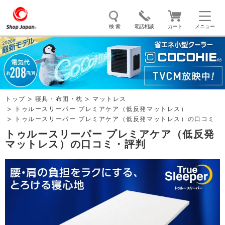
検 索
電話相談
カート
メニュー
トゥルースリーパー
ソイリッチ
ここひえ
枕
掃除機
クッキングプロ
補聴器
マイキュット
トップ
寝具・布団・枕
マットレス
エアコン
オーラルスマイル
トゥルースリーパー プレミアケア（低反発マットレス）
トゥルースリーパー プレミアケア（低反発マットレス）の口コミ
トゥルースリーパー プレミアケア（低反発
マットレス）の口コミ・評判