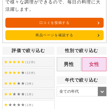
で様々な調理ができるので、毎日の料理に大
活躍します。
口コミを投稿する
商品ページを確認する
評価で絞り込む
性別で絞り込む
★
★
★
★
★
(12件)
男性
女性
★
★
★
★
★
(15件)
年代で絞り込む
★
★
★
★
★
(3件)
★
★
★
★
★
(1件)
★
★
★
★
★
(1件)