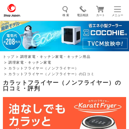
検 索
電話相談
カート
メニュー
トゥルースリーパー
ソイリッチ
ここひえ
枕
掃除機
クッキングプロ
補聴器
マイキュット
トップ
調理家電・キッチン家電・キッチン用品
エアコン
オーラルスマイル
調理家電・キッチン家電
カラットフライヤー（ノンフライヤー）
カラットフライヤー（ノンフライヤー）の口コミ
カラットフライヤー（ノンフライヤー）の
口コミ・評判