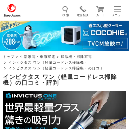
検 索
電話相談
カート
メニュー
トゥルースリーパー
ソイリッチ
ここひえ
枕
掃除機
クッキングプロ
補聴器
マイキュット
トップ
生活家電・季節家電
掃除機・掃除家電
エアコン
オーラルスマイル
インビクタス ワン（軽量コードレス掃除機）
インビクタス ワン（軽量コードレス掃除機）の口コミ
インビクタス ワン（軽量コードレス掃除
機）の口コミ・評判