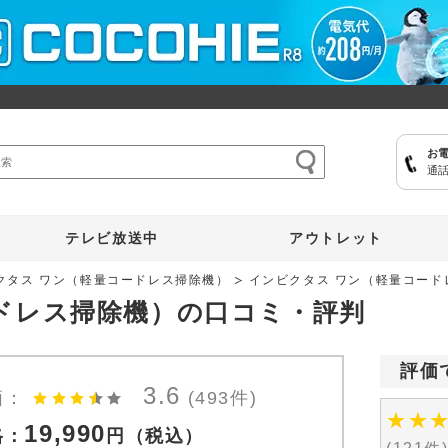
お
通話
ここひえ
枕
掃除機
クッキングプロ
補聴器
マイキュット
テレビ放送中
アウトレット
クタス ワン（軽量コードレス掃除機）
インビクタス ワン（軽量コード
ドレス掃除機）の口コミ・評判
評価
3.6
価：
(493件)
★
★
19,990
格：
円
（税込）