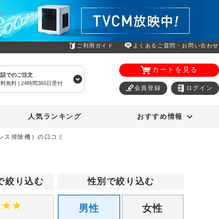
ご利用ガイド
よくあるご質問・お問い合わせ
カートを見る
電話でのご注文
料無料 | 24時間365日受付
会員登録
ログイン
エアコン
オーラルスマイル
人気ランキング
おすすめ情報
レス掃除機）の口コミ
で絞り込む
性別で絞り込む
★
★
★
男性
女性