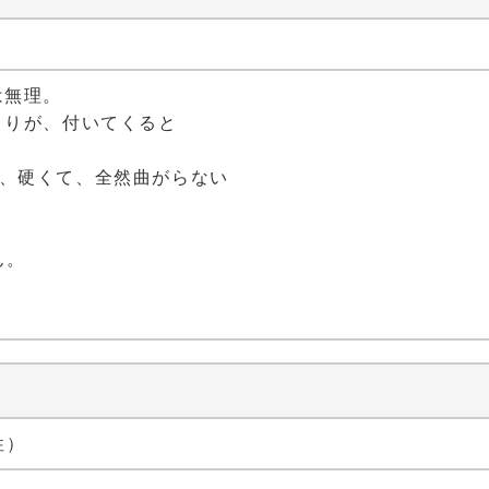
）
は無理。
こりが、付いてくると
は、硬くて、全然曲がらない
ん。
性）