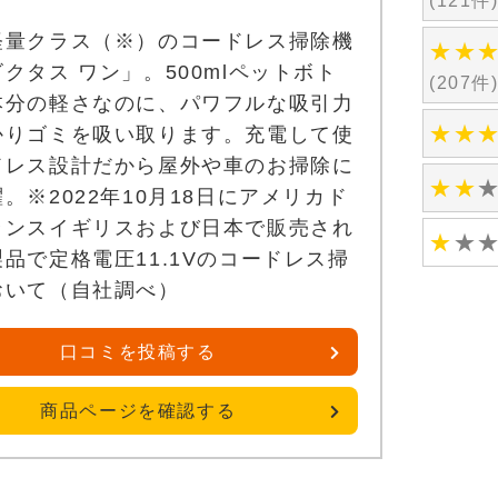
(121件
軽量クラス（※）のコードレス掃除機
★
★
クタス ワン」。500mlペットボト
(207件
本分の軽さなのに、パワフルな吸引力
★
★
かりゴミを吸い取ります。充電して使
ドレス設計だから屋外や車のお掃除に
★
★
。※2022年10月18日にアメリカド
ランスイギリスおよび日本で販売され
★
★
品で定格電圧11.1Vのコードレス掃
おいて（自社調べ）
口コミを投稿する
商品ページを確認する