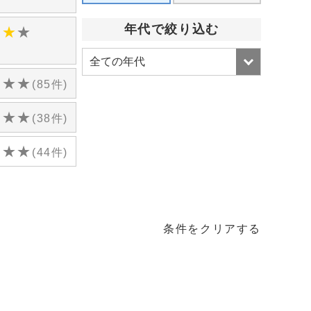
)
年代で絞り込む
★
★
★
)
★
★
★
(85件)
★
★
★
(38件)
★
★
★
(44件)
条件をクリアする