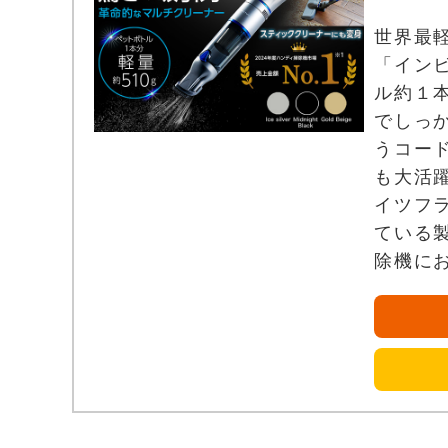
世界最
「インビ
ル約１
でしっ
うコー
も大活躍
イツフ
ている製
除機に