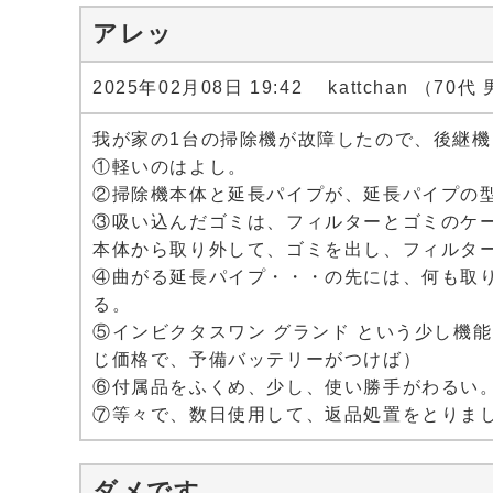
アレッ
2025年02月08日 19:42 kattchan （70代
我が家の1台の掃除機が故障したので、後継
①軽いのはよし。
②掃除機本体と延長パイプが、延長パイプの
③吸い込んだゴミは、フィルターとゴミのケ
本体から取り外して、ゴミを出し、フィルタ
④曲がる延長パイプ・・・の先には、何も取
る。
⑤インビクタスワン グランド という少し機
じ価格で、予備バッテリーがつけば）
⑥付属品をふくめ、少し、使い勝手がわるい
⑦等々で、数日使用して、返品処置をとりま
ダメです