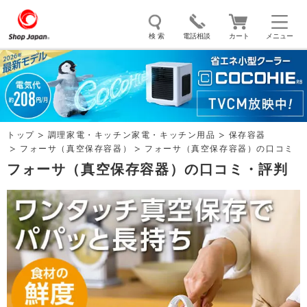
検 索
電話相談
カート
メニュー
トゥルースリーパー
ソイリッチ
ここひえ
枕
掃除機
クッキングプロ
補聴器
マイキュット
トップ
調理家電・キッチン家電・キッチン用品
保存容器
エアコン
オーラルスマイル
フォーサ（真空保存容器）
フォーサ（真空保存容器）の口コミ
フォーサ（真空保存容器）の口コミ・評判