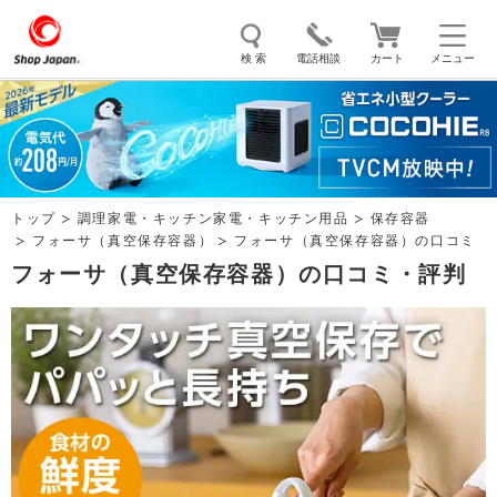
検 索
電話相談
カート
メニュー
トゥルースリーパー
ソイリッチ
ここひえ
枕
掃除機
クッキングプロ
補聴器
マイキュット
トップ
調理家電・キッチン家電・キッチン用品
保存容器
エアコン
オーラルスマイル
フォーサ（真空保存容器）
フォーサ（真空保存容器）の口コミ
フォーサ（真空保存容器）の口コミ・評判