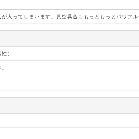
）
気が入ってしまいます。真空具合ももっともっとパワフル
 男性）
事。