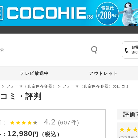
お
通話
ここひえ
枕
掃除機
クッキングプロ
補聴器
マイキュット
テレビ放送中
アウトレット
器
フォーサ（真空保存容器）
フォーサ（真空保存容器）の口コミ
口コミ・評判
評価
4.2
価：
(607件)
★
★
12,980
格：
円
（税込）