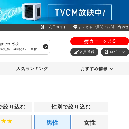
ご利用ガイド
よくあるご質問・お問い合わせ
カートを見る
電話でのご注文
料無料 | 24時間365日受付
会員登録
ログイン
エアコン
オーラルスマイル
人気ランキング
おすすめ情報
で絞り込む
性別で絞り込む
★
★
★
男性
女性