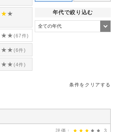
)
年代で絞り込む
★
★
★
)
★
★
★
(67件)
★
★
★
(6件)
★
★
★
(4件)
条件をクリアする
評価：
3