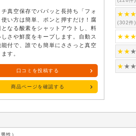
(228件
ッチ真空保存でパパッと長持ち「フォ
★
★
。使い方は簡単、ポンと押すだけ！腐
(302件
因となる酸素をシャットアウトし、料
★
★
いしさや鮮度をキープします。自動ス
機能付で、誰でも簡単にささっと真空
★
★
きます。
★
★
口コミを投稿する
商品ページを確認する
代 男性）