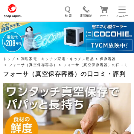
検 索
電話相談
カート
メニュー
トゥルースリーパー
ソイリッチ
ここひえ
枕
掃除機
クッキングプロ
補聴器
マイキュット
トップ
調理家電・キッチン家電・キッチン用品
保存容器
エアコン
オーラルスマイル
フォーサ（真空保存容器）
フォーサ（真空保存容器）の口コミ
フォーサ（真空保存容器）の口コミ・評判