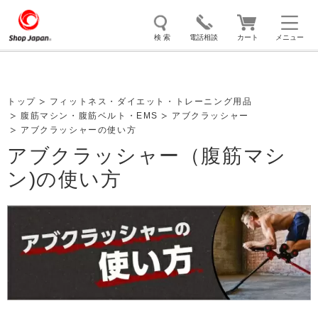
検 索
電話相談
カート
メニュー
トゥルースリーパー
ソイリッチ
ここひえ
枕
トップ
フィットネス・ダイエット・トレーニング用品
腹筋マシン・腹筋ベルト・EMS
掃除機
クッキングプロ
アブクラッシャー
補聴器
マイキュット
アブクラッシャーの使い方
エアコン
オーラルスマイル
アブクラッシャー（腹筋マシ
ン)の使い方