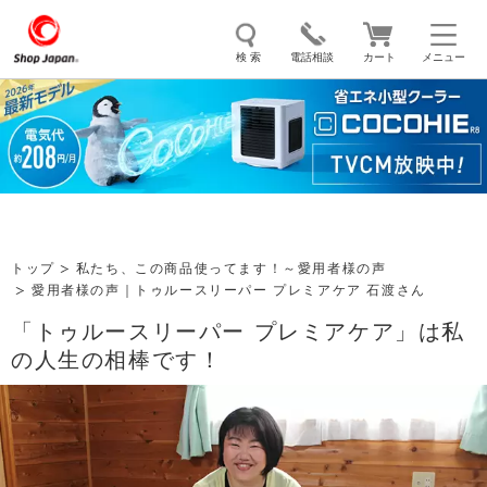
検 索
電話相談
カート
メニュー
トゥルースリーパー
ソイリッチ
ここひえ
枕
掃除機
クッキングプロ
補聴器
マイキュット
エアコン
オーラルスマイル
トップ
私たち、この商品使ってます！～愛用者様の声
愛用者様の声｜トゥルースリーパー プレミアケア 石渡さん
「トゥルースリーパー プレミアケア」は私
の人生の相棒です！