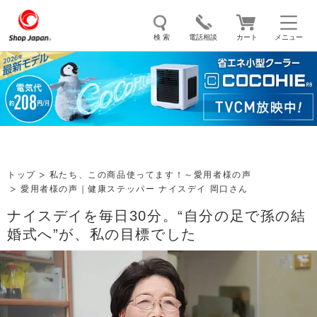
検 索
電話相談
カート
メニュー
トゥルースリーパー
ソイリッチ
ここひえ
枕
掃除機
クッキングプロ
補聴器
マイキュット
エアコン
オーラルスマイル
トップ
私たち、この商品使ってます！～愛用者様の声
愛用者様の声｜健康ステッパー ナイスデイ 岡口さん
ナイスデイを毎日30分。“自分の足で孫の結
婚式へ”が、私の目標でした