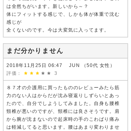
は全然ちがいます。新しいから～？
体にフィットする感じで、しかも体が体重で沈む
感じが
全くないのです。今は大変気に入ってます。
まだ分かりません
2018年11月25日 06:47 JUN （50代 女性）
評価：
3
８７才の介護用に買ったもののレビューみたら筋
力のない人はからだが沈み寝返りしずらいとあっ
たので、自分でしようしてみました。自身も腰椎
頸椎が悪いのですが、頸椎には良さそうです。肩
から腕が沈まないので起床時の手のこわばり痛み
は軽減してると思います。腰はあまり変わりませ