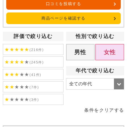
口コミを投稿する
商品ページを確認する
評価で絞り込む
性別で絞り込む
★
★
★
★
★
(216件)
男性
女性
★
★
★
★
★
(245件)
年代で絞り込む
★
★
★
★
★
(41件)
★
★
★
★
★
(7件)
★
★
★
★
★
(3件)
条件をクリアする