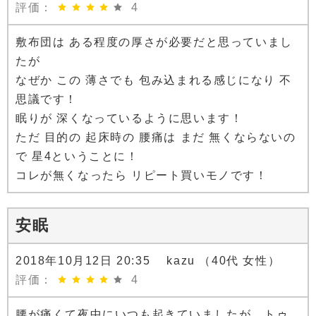
評価：
4
敷布団は ある程度の厚さが必要だと思っていまし
たが
なぜか この 薄さでも 包み込まれる感じになり 不
思議です！
眠りが 深くなっているように思います！
ただ 目的の 起床時の 腰痛は まだ 無くならないの
で 星4ということに！
コレが無くなったら リピート買いモノです！
安眠
2018年10月12日 20:35 kazu （40代 女性）
評価：
4
腰が痛くて夜中にいつも起きていましたが、トゥ