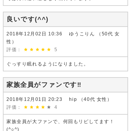
良いです(^^)
2018年12月02日 10:36 ゆうこりん （50代 女
性）
評価：
5
ぐっすり眠れるようになりました。
家族全員がファンです‼️
2018年12月01日 20:23 hip （40代 女性）
評価：
4
家族全員が大ファンで、何回もリピしてます！
(^○^)