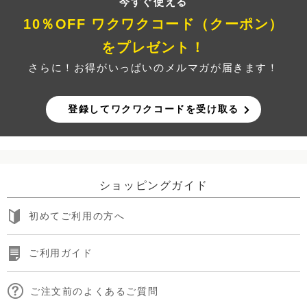
今すぐ使える
10％OFF ワクワクコード（クーポン）
をプレゼント！
さらに！お得がいっぱいのメルマガが届きます！
登録してワクワクコードを受け取る
ショッピングガイド
初めてご利用の方へ
ご利用ガイド
ご注文前のよくあるご質問