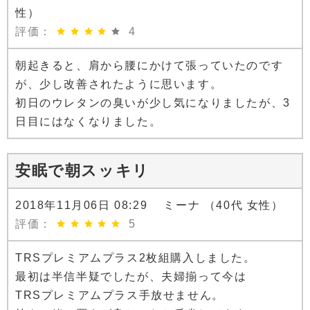
性）
評価：
4
朝起きると、肩から腰にかけて張っていたのです
が、少し改善されたように思います。
初日のウレタンの臭いが少し気になりましたが、3
日目にはなくなりました。
安眠で朝スッキリ
2018年11月06日 08:29 ミーナ （40代 女性）
評価：
5
TRSプレミアムプラス2枚組購入しました。
最初は半信半疑でしたが、夫婦揃って今は
TRSプレミアムプラス手放せません。