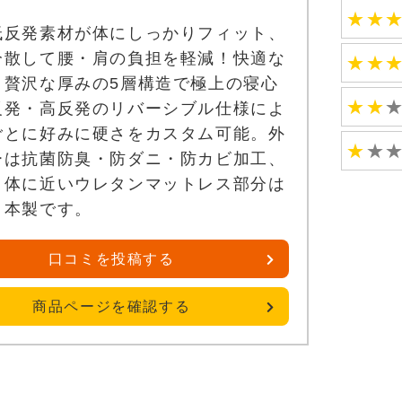
★
★
低反発素材が体にしっかりフィット、
分散して腰・肩の負担を軽減！快適な
★
★
。贅沢な厚みの5層構造で極上の寝心
★
★
反発・高反発のリバーシブル仕様によ
ごとに好みに硬さをカスタム可能。外
★
★
ーは抗菌防臭・防ダニ・防カビ加工、
、体に近いウレタンマットレス部分は
日本製です。
口コミを投稿する
商品ページを確認する