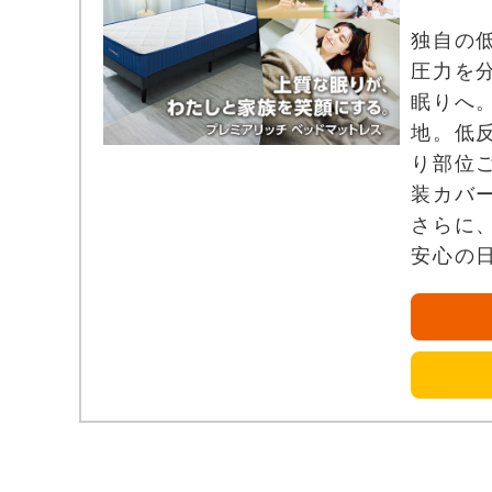
独自の
圧力を
眠りへ
地。低
り部位
装カバ
さらに
安心の