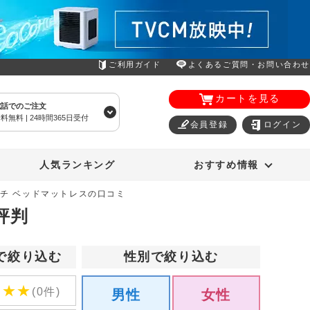
ご利用ガイド
よくあるご質問・お問い合わせ
カートを見る
電話でのご注文
料無料 | 24時間365日受付
会員登録
ログイン
エアコン
オーラルスマイル
人気ランキング
おすすめ情報
チ ベッドマットレスの口コミ
評判
で絞り込む
性別で絞り込む
★
★
★
(0件)
男性
女性