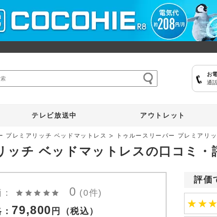
お
通話
ここひえ
枕
掃除機
クッキングプロ
補聴器
マイキュット
テレビ放送中
アウトレット
ー プレミアリッチ ベッドマットレス
トゥルースリーパー プレミアリッ
リッチ ベッドマットレスの口コミ・
評価
0
価：
(0件)
★
★
79,800
格：
円
（税込）