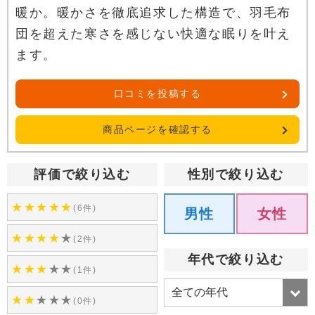
暖か。暖かさを徹底追求した構造で、羽毛布
団を超えた寒さを感じない快適な眠りを叶え
ます。
口コミを投稿する
商品ページを確認する
評価で絞り込む
性別で絞り込む
★
★
★
★
★
(6件)
男性
女性
★
★
★
★
★
(2件)
年代で絞り込む
★
★
★
★
★
(1件)
★
★
★
★
★
(0件)