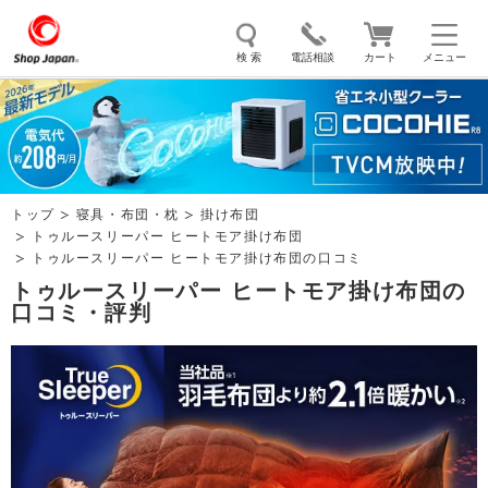
検 索
電話相談
カート
メニュー
トゥルースリーパー
ソイリッチ
ここひえ
枕
掃除機
クッキングプロ
補聴器
マイキュット
トップ
寝具・布団・枕
掛け布団
エアコン
オーラルスマイル
トゥルースリーパー ヒートモア掛け布団
トゥルースリーパー ヒートモア掛け布団の口コミ
トゥルースリーパー ヒートモア掛け布団の
口コミ・評判