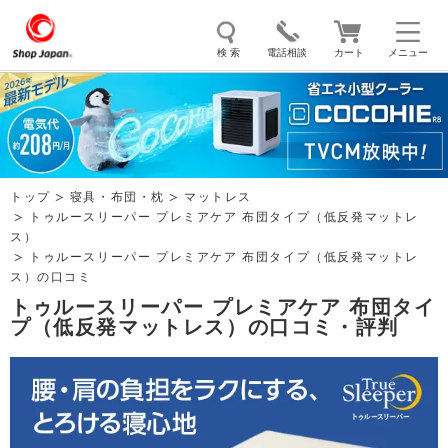
検 索
電話相談
カート
メニュー
トゥルースリーパー
ソイリッチ
ここひえ
枕
掃除機
クッキングプロ
補聴器
マイキュット
トップ
寝具・布団・枕
マットレス
エアコン
オーラルスマイル
トゥルースリーパー プレミアケア 布団タイプ（低反発マットレ
ス）
トゥルースリーパー プレミアケア 布団タイプ（低反発マットレ
ス）の口コミ
トゥルースリーパー プレミアケア 布団タイ
プ（低反発マットレス）の口コミ・評判