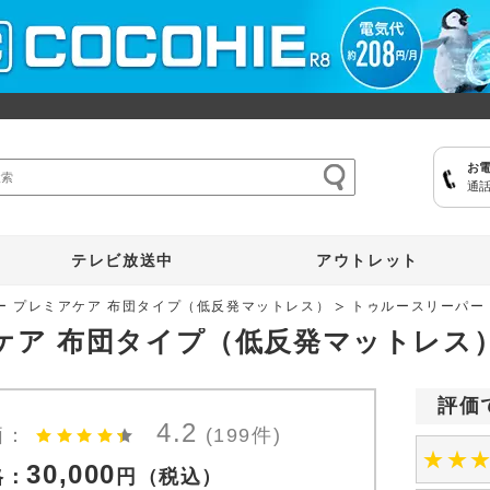
お
通話
ここひえ
枕
掃除機
クッキングプロ
補聴器
マイキュット
テレビ放送中
アウトレット
ー プレミアケア 布団タイプ（低反発マットレス）
トゥルースリーパー
ケア 布団タイプ（低反発マットレス
評価
4.2
価：
(199件)
★
★
30,000
格：
円
（税込）