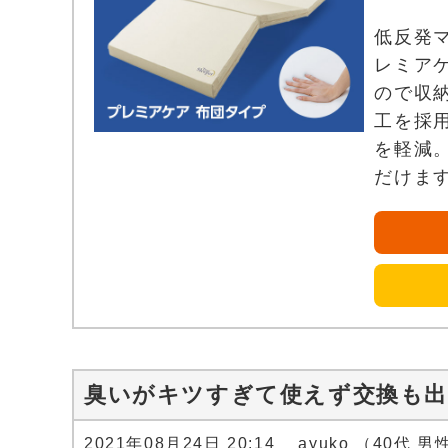
低反発
レミア
ので収
工を採
を軽減
だけま
臭いがキツすぎて使えず交換も
2021年08月24日 20:14 ayuko （40代 男