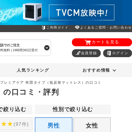
ご利用ガイド
よくあるご質問・お問い合わせ
カートを見る
電話でのご注文
料無料 | 24時間365日受付
会員登録
ログイン
エアコン
オーラルスマイル
人気ランキング
おすすめ情報
 プレミアケア 布団タイプ（低反発マットレス）の口コミ
）の口コミ・評判
で絞り込む
性別で絞り込む
★
★
★
(97件)
男性
女性