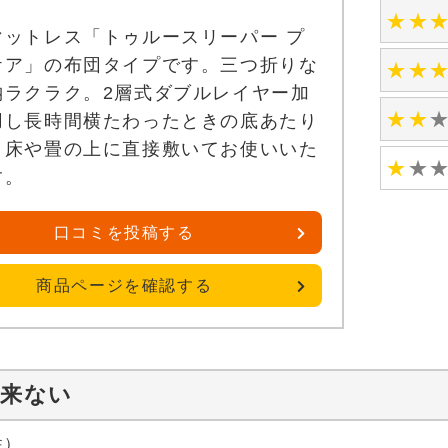
★
★
マットレス「トゥルースリーパー プ
ケア」の布団タイプです。三つ折りな
★
★
納ラクラク。2層式ダブルレイヤー加
★
★
用し長時間横たわったときの底あたり
。床や畳の上に直接敷いてお使いいた
★
★
す。
口コミを投稿する
商品ページを確認する
出来ない
性）