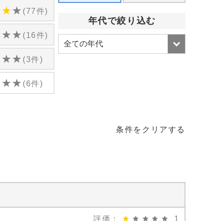
★
★
★
(77件)
年代で絞り込む
★
★
★
(16件)
★
★
★
(3件)
★
★
★
(6件)
条件をクリアする
評価：
1