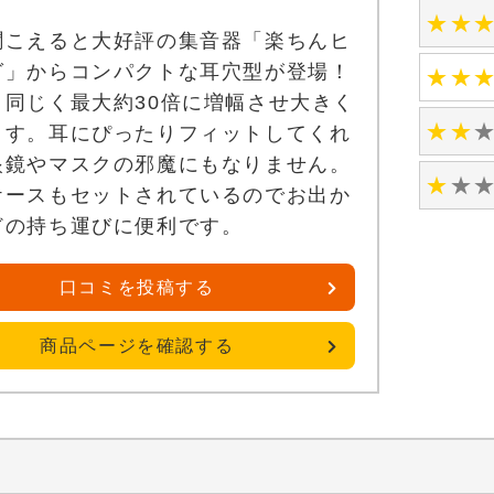
★
★
聞こえると大好評の集音器「楽ちんヒ
グ」からコンパクトな耳穴型が登場！
★
★
と同じく最大約30倍に増幅させ大きく
★
★
ます。耳にぴったりフィットしてくれ
眼鏡やマスクの邪魔にもなりません。
★
★
ケースもセットされているのでお出か
どの持ち運びに便利です。
口コミを投稿する
商品ページを確認する