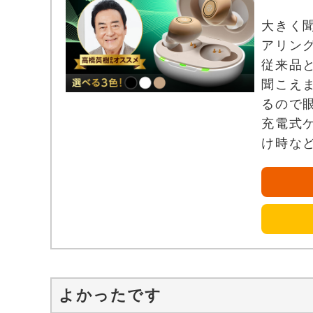
大きく
アリン
従来品
聞こえ
るので
充電式
け時な
よかったです