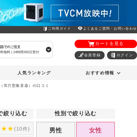
ご利用ガイド
よくあるご質問・お問い合わせ
カートを見る
電話でのご注文
料無料 | 24時間365日受付
会員登録
ログイン
エアコン
オーラルスマイル
人気ランキング
おすすめ情報
01（耳穴型集音器）の口コミ
で絞り込む
性別で絞り込む
★
★
★
(10件)
男性
女性