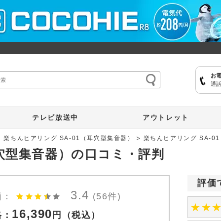
お
通話
ここひえ
枕
掃除機
クッキングプロ
補聴器
マイキュット
テレビ放送中
アウトレット
楽ちんヒアリング SA-01（耳穴型集音器）
楽ちんヒアリング SA-
耳穴型集音器）の口コミ・評判
評価
3.4
価：
(56件)
★
★
16,390
格：
円
（税込）