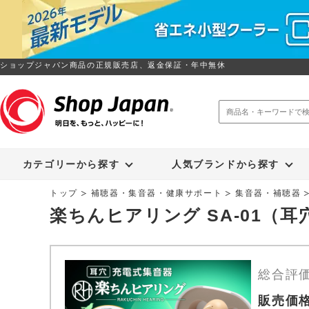
ショップジャパン商品の正規販売店、返金保証・年中無休
トゥルースリーパー
ソイリッチ
カテゴリーから探す
人気ブランドから探す
トップ
補聴器・集音器・健康サポート
集音器・補聴器
楽ちんヒアリング SA-01（
総合評
販売価