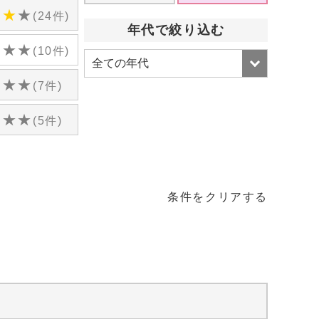
★
★
★
(24件)
年代で絞り込む
★
★
★
(10件)
★
★
★
(7件)
★
★
★
(5件)
条件をクリアする