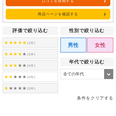
口コミを投稿する
商品ページを確認する
評価で絞り込む
性別で絞り込む
★
★
★
★
★
(2件)
男性
女性
★
★
★
★
★
(5件)
年代で絞り込む
★
★
★
★
★
(0件)
★
★
★
★
★
(0件)
★
★
★
★
★
(0件)
条件をクリアする