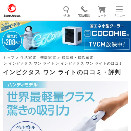
検 索
電話相談
カート
メニュー
トゥルースリーパー
ソイリッチ
ここひえ
枕
掃除機
クッキングプロ
補聴器
マイキュット
トップ
生活家電・季節家電
掃除機・掃除家電
エアコン
オーラルスマイル
インビクタス ワン ライト
インビクタス ワン ライトの口コミ
インビクタス ワン ライトの口コミ・評判