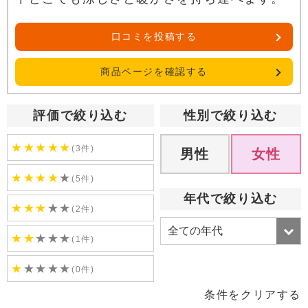
口コミを投稿する
商品ページを確認する
評価で絞り込む
性別で絞り込む
★
★
★
★
★
(3件)
男性
女性
★
★
★
★
★
(5件)
年代で絞り込む
★
★
★
★
★
(2件)
★
★
★
★
★
(1件)
★
★
★
★
★
(0件)
条件をクリアする