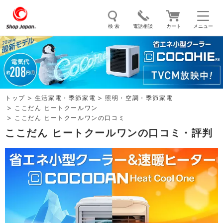
検 索
電話相談
カート
メニュー
トゥルースリーパー
ソイリッチ
ここひえ
枕
掃除機
クッキングプロ
補聴器
マイキュット
トップ
生活家電・季節家電
照明・空調・季節家電
エアコン
オーラルスマイル
ここだん ヒートクールワン
ここだん ヒートクールワンの口コミ
ここだん ヒートクールワンの口コミ・評判