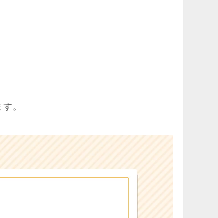
。
ます。