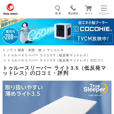
検 索
電話相談
カート
メニュー
トゥルースリーパー
ソイリッチ
ここひえ
枕
掃除機
クッキングプロ
補聴器
マイキュット
トップ
寝具・布団・枕
マットレス
エアコン
オーラルスマイル
トゥルースリーパー ライト3.5（低反発マットレス）
トゥルースリーパー ライト3.5（低反発マットレス）の口コミ
トゥルースリーパー ライト3.5（低反発マ
ットレス）の口コミ・評判