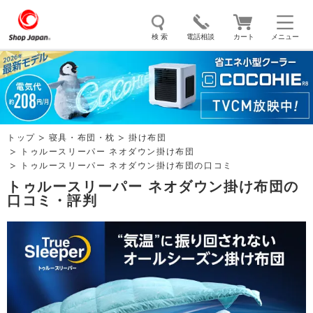
検 索
電話相談
カート
メニュー
トゥルースリーパー
ソイリッチ
ここひえ
枕
掃除機
クッキングプロ
補聴器
マイキュット
トップ
寝具・布団・枕
掛け布団
エアコン
オーラルスマイル
トゥルースリーパー ネオダウン掛け布団
トゥルースリーパー ネオダウン掛け布団の口コミ
トゥルースリーパー ネオダウン掛け布団の
口コミ・評判