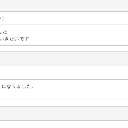
性）
した
ていきたいです
）
うになりました。
）