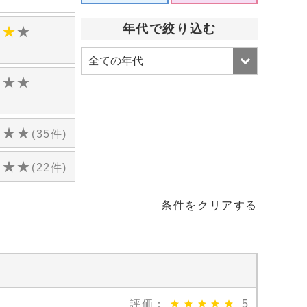
)
年代で絞り込む
★
★
★
)
★
★
★
)
★
★
★
(35件)
★
★
★
(22件)
条件をクリアする
評価：
5