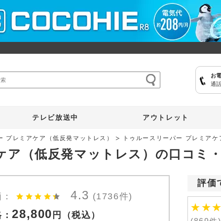
お
通話
ここひえ
枕
掃除機
クッキングプロ
補聴器
マイキュット
テレビ放送中
アウトレット
ー プレミアケア（低反発マットレス）
トゥルースリーパー プレミア
ケア（低反発マットレス）の口コミ
評価
4.3
価：
(1736件)
★
★
28,800
格：
円
（税込）