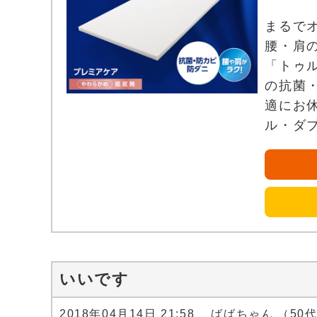
まるで
腰・肩
「トゥ
の抗菌
適にお
ル・ダ
いいです
2018年04月14日 21:58 ばばちゃん （50