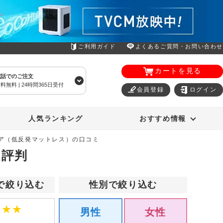
ご利用ガイド
よくあるご質問・お問い合わせ
カートを見る
電話でのご注文
料無料 | 24時間365日受付
会員登録
ログイン
エアコン
オーラルスマイル
人気ランキング
おすすめ情報
ケア（低反発マットレス）の口コミ
・評判
で絞り込む
性別で絞り込む
★
★
★
男性
女性