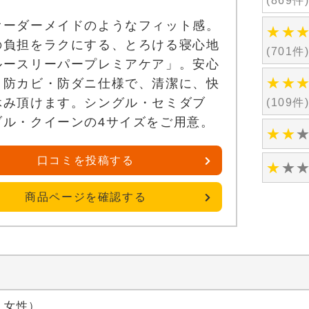
(869件
オーダーメイドのようなフィット感。
★
★
の負担をラクにする、とろける寝心地
(701件
ルースリーパープレミアケア」。安心
★
★
・防カビ・防ダニ仕様で、清潔に、快
休み頂けます。シングル・セミダブ
(109件
ブル・クイーンの4サイズをご用意。
★
★
口コミを投稿する
★
★
商品ページを確認する
代 女性）