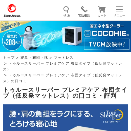
検 索
電話相談
カート
メニュー
トゥルースリーパー
ソイリッチ
ここひえ
枕
掃除機
クッキングプロ
補聴器
マイキュット
トップ
寝具・布団・枕
マットレス
エアコン
オーラルスマイル
トゥルースリーパー プレミアケア 布団タイプ（低反発マットレ
ス）
トゥルースリーパー プレミアケア 布団タイプ（低反発マットレ
ス）の口コミ
トゥルースリーパー プレミアケア 布団タイ
プ（低反発マットレス）の口コミ・評判